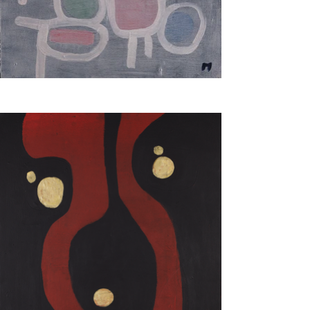
lasciando emergere dai suoi lavori una visione che è insieme 
mistica e laica, profondamente umana e radicalmente 
spirituale. Nei suoi acquerelli, nelle tecniche miste, nel suo uso 
libero e giocoso di materiali poveri e naturali, nella sintesi di 
linee che creano sotto i nostri stessi occhi un mondo che 
sembra perdere ogni istante di più qualsiasi riferimento alla 
realtà tangibile per farsi portatore di un alfabeto e di una 
grammatica segreta nota solo all’artista, la materia stessa 
diviene un tramite per arrivare a un "oltre" che non è fuga in 
avanti, ma scoperta, avvicinamento, incontro col nostro “io” più 
profondo ed autentico, col mondo, con l'altro.

Marco Grechi, alla fine, non è solo un uomo di fede che crea il 
mondo nel momento stesso in cui lo nomina e lo ritrae, né è 
semplicemente un pittore spirituale: è un uomo, un artista, che, 
attraverso segno, colore e materia, rivela quanto sia ricca, 
semplice e profonda la nostra umanità quando si lascia 
guardare oltre il visibile, quando accoglie la forma e il colore 
come epifanie e rivelazioni. “Dio, come è difficile la vita!”, aveva 
scritto una volta De Staël alla sorella. “Bisogna suonare tutte le 
note, suonarle bene…”. 

Così fa oggi Marco Grechi, poeta del quotidiano e portatore di 
parole e di segni di semplicità, bellezza, lirismo, poesia.
