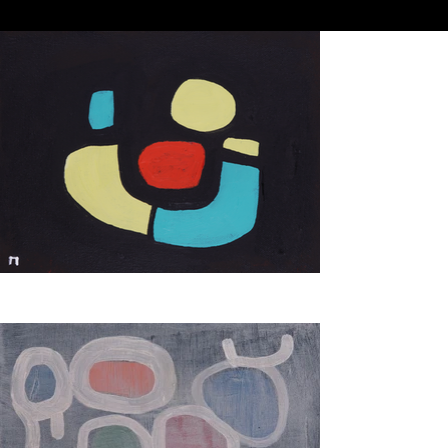
avvicina alla natura con occhio contemplativo e insieme 
sintetico-creativo: egli infatti sottrae, con raffinata sensibilità, 
ogni sovrastruttura per restituire all’osservatore un’immagine 
pura, essenziale, quasi astratta di ciò che vediamo ogni giorno 
intorno a noi. Ugualmente selettivo e sintetico è lo sguardo che 
Grechi getta sul grande bacino della storia dell’arte, per 
prenderne a piene mani qua e là, quasi senza volerlo: un 
riferimento a Mirò o a Dubuffet di qua, un tocco di 
espressionismo astratto di là, un accenno di colorismo lirico, 
degno erede dell’impronta poetica di Nicholas De Staël, 
sembrano attraversare le sue opere come brevi e pregnanti 
punteggiature.

“Salti quantici alla scoperta di nuove dimensioni” (come li 
definisce lo stesso artista), i suoi cieli, i suoi spazi aperti, i suoi 
campi, i suoi alberi, i suoi fiori, non sono mai semplici 
descrizioni di luoghi: sono simboli di una ricerca che attraversa 
il tempo, la storia e il nostro paesaggio interiore. Le linee 
diventano essenziali, i colori vibrano di parole non dette, e ciò 
che apparirebbe semplice sembra trasfigurarsi in simbolo dal 
valore universale. Francesco Arcangeli, mio maestro, scriveva, 
parlando del lavoro di uno dei più grandi pittori del Novecento, 
Giorgio Morandi: "non v’è nulla di più astratto del mondo 
sensibile". Ebbene, Grechi opera questo passaggio 
dall’esperienza sensibile al simbolo con grande naturalezza, 