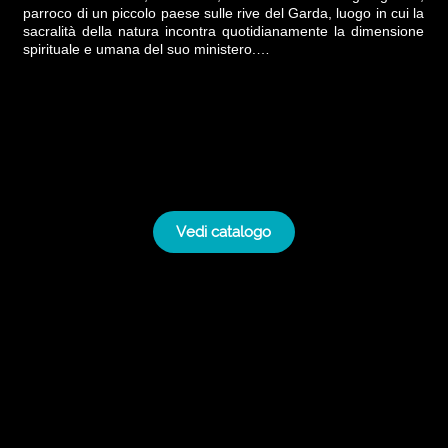
parroco di un piccolo paese sulle rive del Garda, luogo in cui la 
sacralità della natura incontra quotidianamente la dimensione 
spirituale e umana del suo ministero.

Non è un caso, dunque, che la poetica di Grechi sia innervata 
da una profonda spiritualità che vede nell'arte una sorta di 
epifania capace di rivelare l’essenza autentica dell’uomo, della 
natura, del mondo. Per Grechi, infatti, ogni persona è artista, 
forse inconsapevolmente; e la vita stessa, nella sua semplicità, 
è arte, poiché ogni oggetto quotidiano – una foglia, una tazza, 
una casa, una figura umana – porta in sé il germe di una 
bellezza capace di fermare lo sguardo, di sospendere il tempo, 
di rinnovare il mondo interiore di chi osserva. “Arte”, dice infatti 
Vedi catalogo
l’artista, “è condivisione, porta a fermare gli occhi, a chiuderli e 
a riaprirli” – laddove il “chiudere” e “riaprire” gli occhi è 
metafora perfetta per assumere un punto di vista “altro”, più 
profondo e spirituale, sul mondo stesso.

La formazione di Grechi, che lo ha visto studiare prima agraria 
e poi teologia, l’esperienza vissuta a stretto contatto con il 
mondo vegetale e animale, la sua fede profonda nella bellezza 
del Creato, sia essa rivolta agli elementi naturali del paesaggio 
o al nostro stesso percorso umano; tutto questo lo ha 
indirizzato verso una dimensione spontanea, semplice, 
naturale della creazione artistica. Nei suoi quadri, Grechi si 