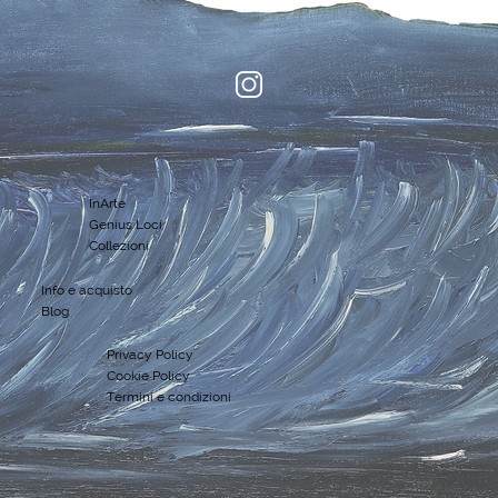
InArte
Genius Loci
Collezioni
Info e acquisto
Blog
Privacy Policy
Cookie Policy
Termini e condizioni